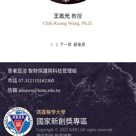
王志光
教授
Chih-Kuang Wang, Ph.D.
1
2
下一頁
最後頁
意者逕洽 智財保護與科技管理組
市話 07-3121101#2360
信箱 arisawu@kmu.edu.tw
高雄醫學大學
國家新創獎專區
Copyright © 2022 KMU All rights reserved.
網站製作:
創意細胞